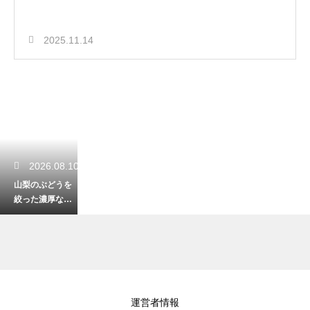
2025.11.14
2026.08.10
山梨のぶどうを
絞った濃厚なジ
ュース！果実の
甘みが口いっぱ
いに広がる
2026.08.10
運営者情報