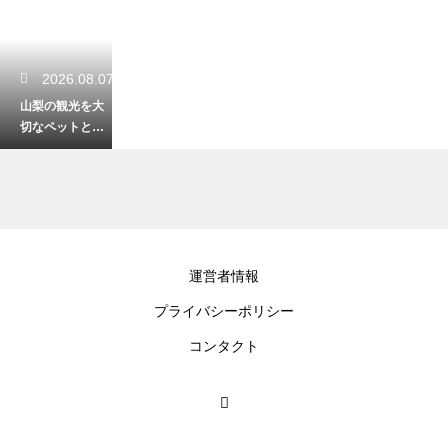
2026.08.07
山梨の観光を大
切なペットと一
緒に楽しむ！愛
犬も喜ぶおすす
めのお出かけ
2026.08.07
運営者情報
山梨の冬が生み
プライバシーポリシー
出す絶景の写真
スポット！プロ
コンタクト
顔負けの一枚を
撮影するコツ
2026.08.06