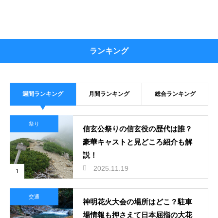
ランキング
週間ランキング
月間ランキング
総合ランキング
祭り
信玄公祭りの信玄役の歴代は誰？
豪華キャストと見どころ紹介も解
説！
2025.11.19
1
交通
神明花火大会の場所はどこ？駐車
場情報も押さえて日本屈指の大花