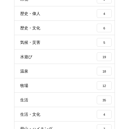
歴史・偉人
4
歴史・文化
6
気候・災害
5
水遊び
19
温泉
18
牧場
12
生活
35
生活・文化
4
登山・ハイキング
7