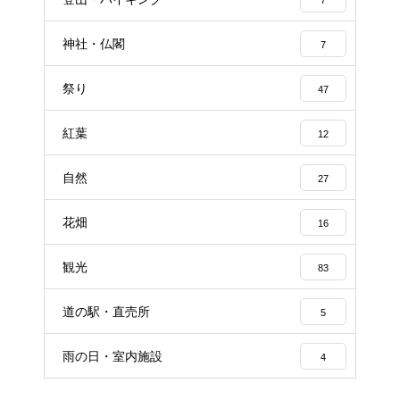
神社・仏閣
7
祭り
47
紅葉
12
自然
27
花畑
16
観光
83
道の駅・直売所
5
雨の日・室内施設
4