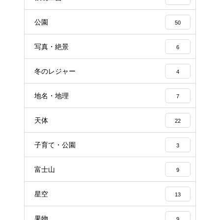
公園
50
写真・絶景
6
冬のレジャー
4
地名・地理
7
天体
22
子育て・公園
3
富士山
9
星空
13
果物
9