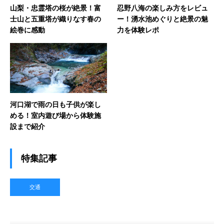
山梨・忠霊塔の桜が絶景！富
忍野八海の楽しみ方をレビュ
士山と五重塔が織りなす春の
ー！湧水池めぐりと絶景の魅
絵巻に感動
力を体験レポ
河口湖で雨の日も子供が楽し
める！室内遊び場から体験施
設まで紹介
特集記事
交通