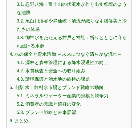
3.1.
忍野八海：富士山の伏流水が作り出す祭壇のよう
な池群
3.2.
尾白川渓谷や昇仙峡：清流が織りなす渓谷美と冷
たさの体感
3.3.
御神水をたたえる井戸と神社：祈りとともに守ら
れ続ける水源
4.
水の保全と育水活動 ～未来につなぐ清らかな流れ～
4.1.
源林と森林管理による降水浸透性の向上
4.2.
水質検査と安全への取り組み
4.3.
環境保護と湧水地の維持の課題
5.
山梨 水：飲料水市場とブランド戦略の動向
5.1.
ミネラルウォーター産業の規模と競争力
5.2.
消費者の意識と選好の変化
5.3.
ブランド戦略と未来展望
6.
まとめ