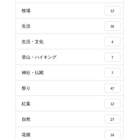
牧場
12
生活
35
生活・文化
4
登山・ハイキング
7
神社・仏閣
7
祭り
47
紅葉
12
自然
27
花畑
16