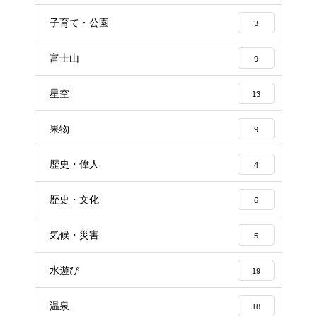
子育て・公園
3
富士山
9
星空
13
果物
9
歴史・偉人
4
歴史・文化
6
気候・災害
5
水遊び
19
温泉
18