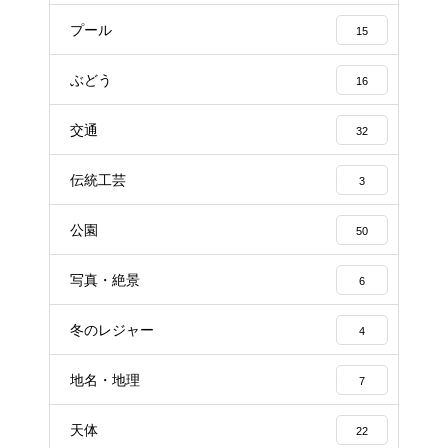
プール
15
ぶどう
16
交通
32
伝統工芸
3
公園
50
写真・絶景
6
冬のレジャー
4
地名・地理
7
天体
22