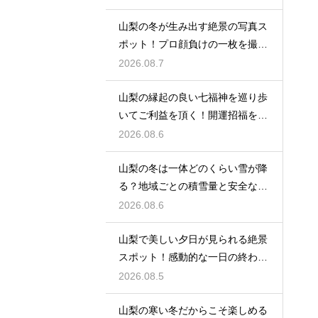
山梨の冬が生み出す絶景の写真ス
ポット！プロ顔負けの一枚を撮影
するコツ
2026.08.7
山梨の縁起の良い七福神を巡り歩
いてご利益を頂く！開運招福を願
う旅
2026.08.6
山梨の冬は一体どのくらい雪が降
る？地域ごとの積雪量と安全な運
転対策
2026.08.6
山梨で美しい夕日が見られる絶景
スポット！感動的な一日の終わり
を迎える
2026.08.5
山梨の寒い冬だからこそ楽しめる